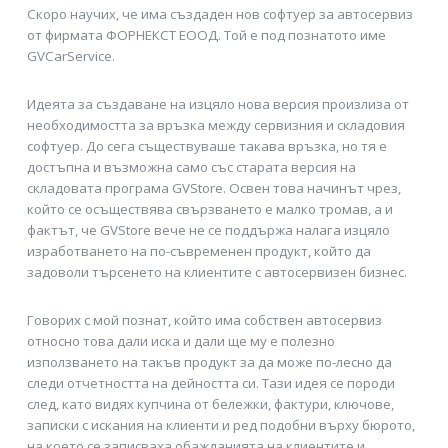
Скоро научих, че има създаден нов софтуер за автосервиз
от фирмата ФОРНЕКСТ ЕООД. Той е под познатото име
GVCarService.
Идеята за създаване на изцяло нова версия произлиза от
необходимостта за връзка между сервизния и складовия
софтуер. До сега съществуваше такава връзка, но тя е
достъпна и възможна само със старата версия на
складовата програма GVStore. Освен това начинът чрез,
който се осъществява свързването е малко тромав, а и
фактът, че GVStore вече не се поддържа налага изцяло
изработването на по-съвременен продукт, който да
задоволи търсенето на клиентите с автосервизен бизнес.
Говорих с мой познат, който има собствен автосервиз
относно това дали иска и дали ще му е полезно
използването на такъв продукт за да може по-лесно да
следи отчетността на дейността си. Тази идея се породи
след, като видях купчина от бележки, фактури, ключове,
записки с искания на клиенти и ред подобни върху бюрото,
на което се записваха обажданията на клиентите и