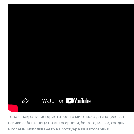
Това е накратко историята, която ми се иска да споделя, за
всички собственици на автосервизи, било то, малки, средни
и големи. Използването на софтуера за автосервиз