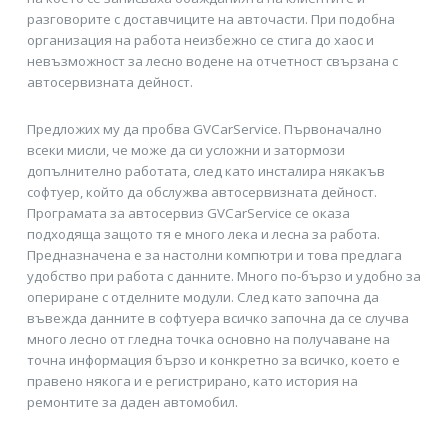
разговорите с доставчиците на авточасти. При подобна
организация на работа неизбежно се стига до хаос и
невъзможност за лесно водене на отчетност свързана с
автосервизната дейност.
Предложих му да пробва GVCarService. Първоначално
всеки мисли, че може да си усложни и затормози
допълнително работата, след като инсталира някакъв
софтуер, който да обслужва автосервизната дейност.
Програмата за автосервиз GVCarService се оказа
подходяща защото тя е много лека и лесна за работа.
Предназначена е за настолни компютри и това предлага
удобство при работа с данните. Много по-бързо и удобно за
опериране с отделните модули. След като започна да
въвежда данните в софтуера всичко започна да се случва
много лесно от гледна точка основно на получаване на
точна информация бързо и конкретно за всичко, което е
правено някога и е регистрирано, като история на
ремонтите за даден автомобил.